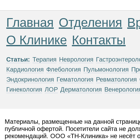
Главная
Отделения
В
О Клинике
Контакты
Статьи:
Терапия
Неврология
Гастроэнтерол
Кардиология
Флебология
Пульмонология
Пр
Эндокринология
Гематология
Ревматология
Гинекология
ЛОР
Дерматология
Венерологи
Материалы, размещенные на данной странице
публичной офертой. Посетители сайта не дол
рекомендаций. ООО «ТН-Клиника» не несёт о