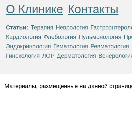
О Клинике
Контакты
Статьи:
Терапия
Неврология
Гастроэнтерол
Кардиология
Флебология
Пульмонология
Пр
Эндокринология
Гематология
Ревматология
Гинекология
ЛОР
Дерматология
Венерологи
Материалы, размещенные на данной странице
публичной офертой. Посетители сайта не дол
рекомендаций. ООО «ТН-Клиника» не несёт о
возникшие в результате использования инфо
ЕСТЬ ПРОТИВОПОКАЗАН