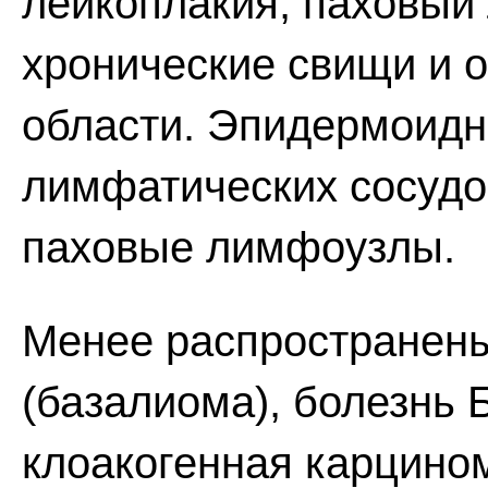
лейкоплакия, паховый
хронические свищи и 
области. Эпидермоидн
лимфатических сосудов
паховые лимфоузлы.
Менее распространены
(базалиома), болезнь 
клоакогенная карцино