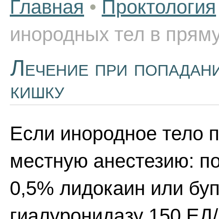
Главная
•
Проктология
инородных тел в прям
Лечение при попадан
кишку
Если инородное тело п
местную анестезию: по
0,5% лидокаин или бу
гиалуронидазу 150 ЕД/