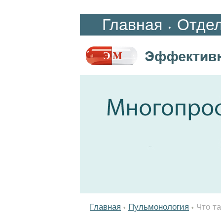
Главная
Отде
•
Главная
Пульмонология
Что т
•
•