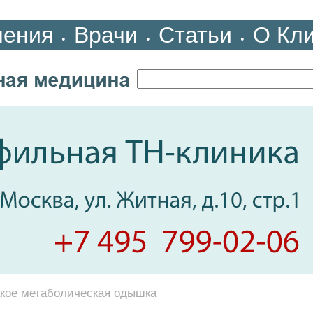
ления
Врачи
Статьи
О Кл
•
•
•
акое метаболическая одышка