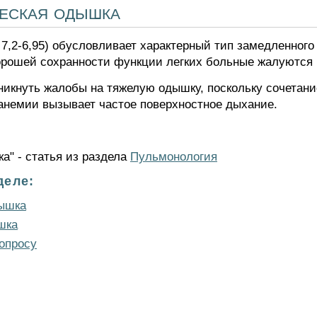
ческая одышка
7,2-6,95) обусловливает характерный тип замедленного
орошей сохранности функции легких больные жалуются 
зникнуть жалобы на тяжелую одышку, поскольку сочетани
 анемии вызывает частое поверхностное дыхание.
а" - статья из раздела
Пульмонология
деле:
дышка
шка
опросу