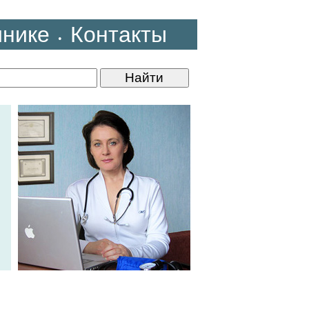
инике
Контакты
•