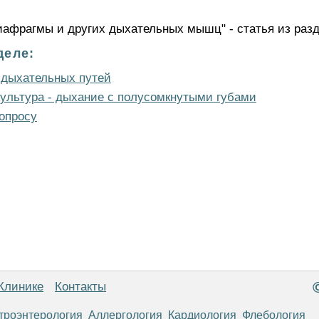
иафрагмы и других дыхательных мышц" - статья из раз
деле:
 дыхательных путей
ультура - дыхание с полусомкнутыми губами
опросу
Клинике
Контакты
троэнтерология
Аллергология
Кардиология
Флебология