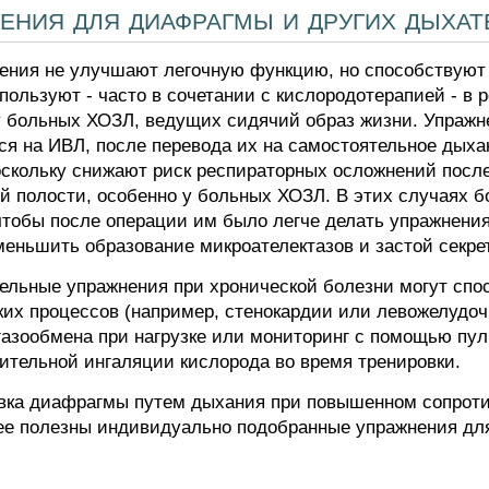
ения для диафрагмы и других дыха
ния не улучшают легочную функцию, но способствуют
пользуют - часто в сочетании с кислородотерапией - в
у больных ХОЗЛ, ведущих сидячий образ жизни. Упражн
я на ИВЛ, после перевода их на самостоятельное дыхан
оскольку снижают риск респираторных осложнений после
ой полости, особенно у больных ХОЗЛ. В этих случаях 
тобы после операции им было легче делать упражнения
меньшить образование микроателектазов и застой секре
льные упражнения при хронической болезни могут спо
ких процессов (например, стенокардии или левожелудоч
азообмена при нагрузке или мониторинг с помощью пул
тельной ингаляции кислорода во время тренировки.
вка диафрагмы путем дыхания при повышенном сопроти
е полезны индивидуально подобранные упражнения для 