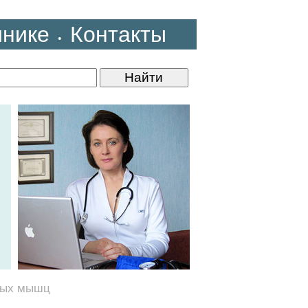
инике
Контакты
•
ных мышц