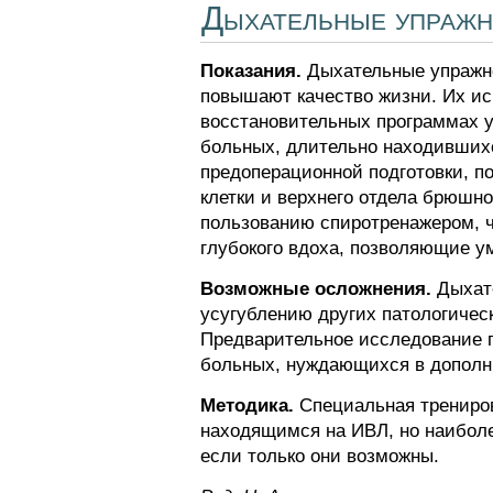
Дыхательные упражн
Показания.
Дыхательные упражне
повышают качество жизни. Их ис
восстановительных программах 
больных, длительно находившихс
предоперационной подготовки, п
клетки и верхнего отдела брюшн
пользованию спиротренажером, ч
глубокого вдоха, позволяющие у
Возможные осложнения.
Дыхате
усугублению других патологичес
Предварительное исследование г
больных, нуждающихся в дополни
Методика.
Специальная трениро
находящимся на ИВЛ, но наиболе
если только они возможны.