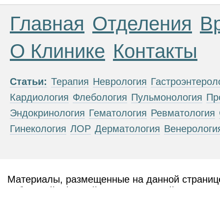
Главная
Отделения
В
О Клинике
Контакты
Статьи:
Терапия
Неврология
Гастроэнтерол
Кардиология
Флебология
Пульмонология
Пр
Эндокринология
Гематология
Ревматология
Гинекология
ЛОР
Дерматология
Венерологи
Материалы, размещенные на данной странице
публичной офертой. Посетители сайта не дол
рекомендаций. ООО «ТН-Клиника» не несёт о
возникшие в результате использования инфо