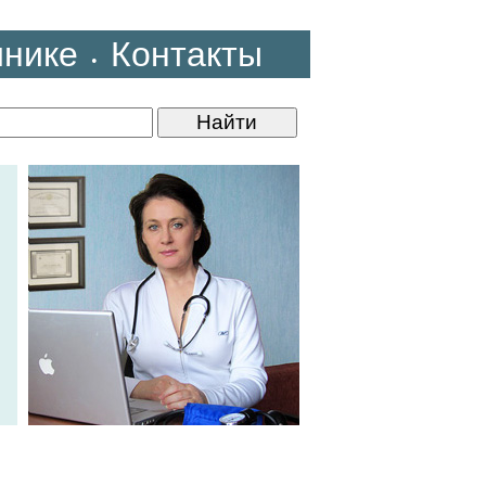
инике
Контакты
•