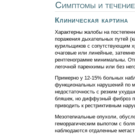
Симптомы и течение
Клиническая картина
Характерны жалобы на постепенн
поражения дыхательных путей (ка
курильщиков с сопутствующим х
очаговые или линейные, затемне
рентгенограмме минимальны. От
легочной паренхимы или без него
Примерно у 12-15% больных наб
функциональных нарушений по ме
недостаточность с резким ухудш
бляшек, но диффузный фиброз пл
приводить к рестриктивным нар
Мезотелиальные опухоли, обусло
геморрагическим выпотом с боля
наблюдаются отдаленные метаст