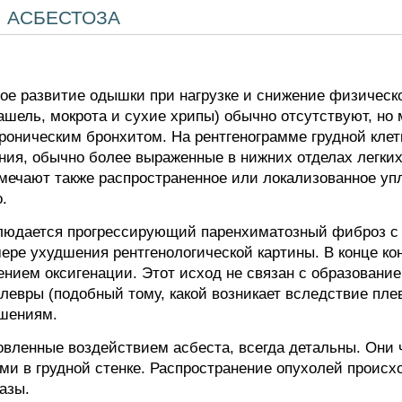
 асбестоза
ое развитие одышки при нагрузке и снижение физичес
шель, мокрота и сухие хрипы) обычно отсутствуют, но 
роническим бронхитом. На рентгенограмме грудной кле
ния, обычно более выраженные в нижних отделах легких
мечают также распространенное или локализованное уп
.
людается прогрессирующий паренхиматозный фиброз с
ре ухудшения рентгенологической картины. В конце кон
ением оксигенации. Этот исход не связан с образован
евры (подобный тому, какой возникает вследствие пле
ушениям.
вленные воздействием асбеста, всегда детальны. Они
ми в грудной стенке. Распространение опухолей происхо
азы.