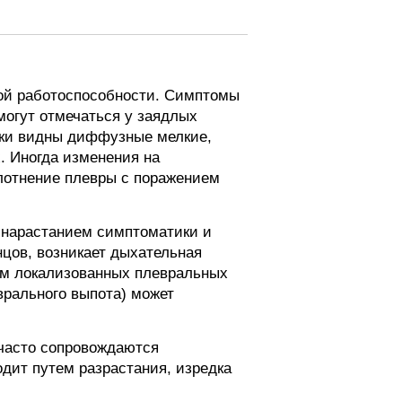
кой работоспособности. Симптомы
могут отмечаться у заядлых
тки видны диффузные мелкие,
. Иногда изменения на
лотнение плевры с поражением
 нарастанием симптоматики и
цов, возникает дыхательная
ием локализованных плевральных
врального выпота) может
 часто сопровождаются
дит путем разрастания, изредка