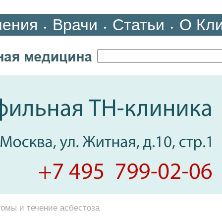
ления
Врачи
Статьи
О Кл
•
•
•
омы и течение асбестоза