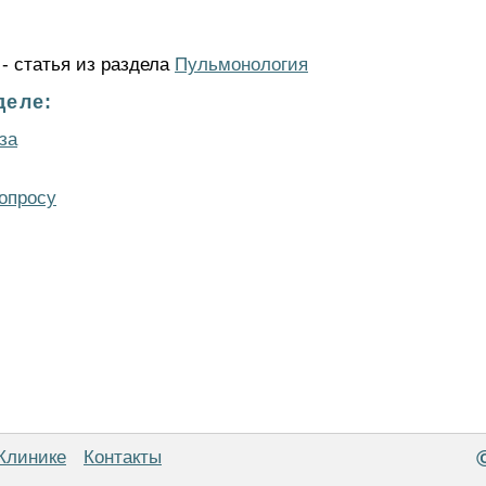
- статья из раздела
Пульмонология
деле:
за
опросу
Клинике
Контакты