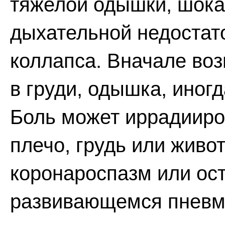
тяжелой одышки, шока
дыхательной недостато
коллапса. Вначале воз
в груди, одышка, иног
Боль может иррадииро
плечо, грудь или живо
коронароспазм или ос
развивающемся пневмо