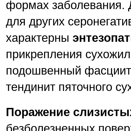
формах заболевания. 
для других серонегат
характерны
энтезопа
прикрепления сухожили
подошвенный фасциит,
тендинит пяточного су
Поражение слизисты
безболезненных повер