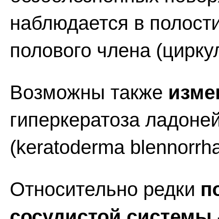
наблюдается в полости
полового члена (цирку
Возможны также
изме
гиперкератоза ладоней
(keratoderma blennorrha
Относительно редки
п
сосудистой системы