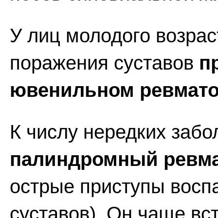
У лиц молодого возрас
поражения суставов
п
ювенильном ревмато
К числу нередких забо
палиндромный ревм
острые приступы восп
суставов). Он чаще вс