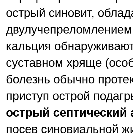
острый синовит, обла
двулучепреломлением.
кальция обнаруживают
суставном хряще (особ
болезнь обычно протек
приступ острой подаг
острый септический 
посев синовиальной ж