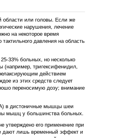
 области или головы. Если же
огические нарушения, лечение
ожно на некоторое время
 тактильного давления на область
25-33% больных, но несколько
ы (например, тригексифенидил,
иорелаксирующим действием
ждое из этих средств следует
орошо переносимую дозу; внимание
а А) в дистоничные мышцы шеи
змы мышц у большинства больных.
не утверждено его применение при
се дают лишь временный эффект и