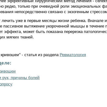
олее эффективный хирургический метод лечения - селе
но редко, только при очевидной роли эмоциональных фа
левания непосредственно связано с экзогенным стрессом
 лечить уже в первые месяцы жизни ребенка. Вначале 
е пассивное вытяжение укороченной мышцы в течение п
ет эффекта, может быть показана перерезка патологиче
х мягких тканей.
 кривошеи" - статья из раздела
Ревматология
деле:
кривошеи
и рук, причины болей
опросу