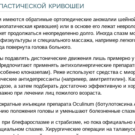
спастической кривошеи
ли имеются обратимые ортопедические аномалии шейной
диопатическая кривошея) или в основе его лежат неврол
жет продолжаться неопределенно долго. Иногда спазм м
изкультуры и специального массажа, например легкого
да повернута голова больного.
ы подавлять дистонические движения лишь примерно у 
редпочитают применять антихолинергические препарат
особенно клоназепам). Реже используют средства с м
ические антидепрессанты (например, амитриптилин). Ка
дозе, а затем подбирать достаточно эффективную и х
ажно при лечении лиц пожилого возраста.
гократные инъекции препарата Oculinum (ботулотоксин
шению положения головы и уменьшают болезненные спа
 при блефароспазме и страбизме, но пока официально 
ациальном спазме. Хирургические операции на таламу