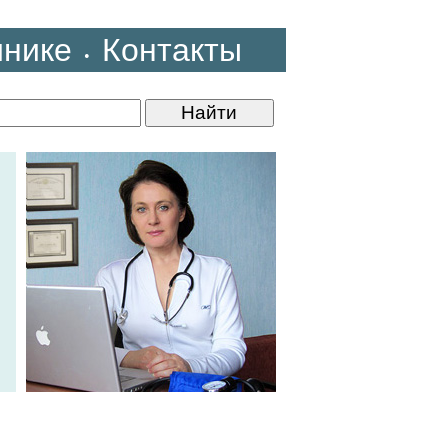
инике
Контакты
•