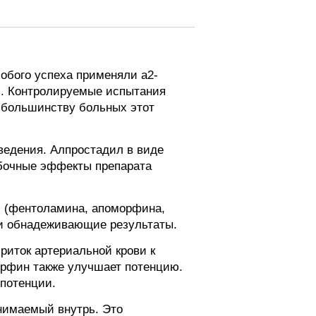
обого успеха применяли а2-
ь. Контролируемые испытания
 большинству больных этот
ведения. Алпростадил в виде
обочные эффекты препарата
ю (фентоламина, апоморфина,
и обнадеживающие результаты.
иток артериальной крови к
орфин также улучшает потенцию.
потенции.
нимаемый внутрь. Это