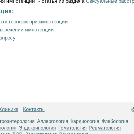
ия импотенции" - статья из раздела
Сексуальные расст
ция:
стостероном при импотенции
в лечении импотенции
опросу
Клинике
Контакты
троэнтерология
Аллергология
Кардиология
Флебология
тология
Эндокринология
Гематология
Ревматология