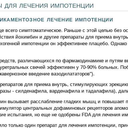
ы для лечения импотенции
икаментозное лечение импотенции
е всего симптоматическое. Раньше с этой целью без ос
йствия йохимбин и другие препараты для приема внутр
ихогенной импотенции он эффективнее плацебо. Однако
редств, различающихся по фармакодинамике и путям в
 уретральных свечей эффективен у 70-90% больных. П
кавернозное введение вазодилататоров").
препаратов для приема внутрь, стимулирующих эрекци
азы - силденафила, варденафила и тадалафила), дал
ин вызывает расслабление гладких мышц и повышает пр
стимулятор центральных дофаминовых рецепторов апом
ие испытания, но еще не одобрены FDA для лечения им
ло только один препарат для лечения импотенции, при