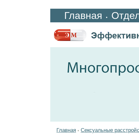
Главная
Отде
•
Главная
Сексуальные расстрой
•