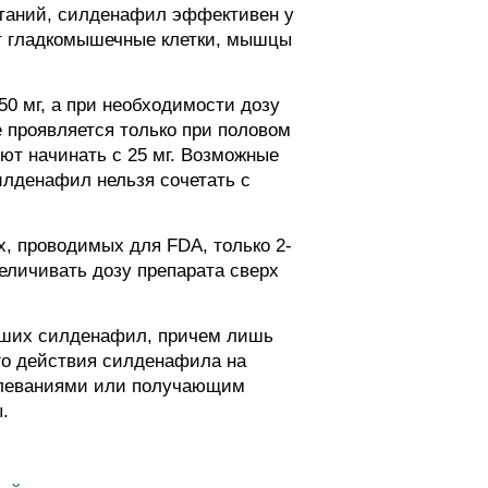
таний, силденафил эффективен у
ет гладкомышечные клетки, мышцы
50 мг, а при необходимости дозу
е проявляется только при половом
т начинать с 25 мг. Возможные
илденафил нельзя сочетать с
х, проводимых для FDA, только 2-
еличивать дозу препарата сверх
авших силденафил, причем лишь
го действия силденафила на
олеваниями или получающим
.