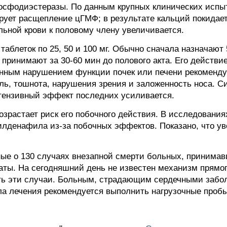
сфодиэстеразы. По данным крупных клинических испы
рует расщепление цГМФ; в результате кальций покида
льной крови к половому члену увеличивается.
аблеток по 25, 50 и 100 мг. Обычно сначала назначают 
 принимают за 30-60 мин до полового акта. Его действи
нным нарушением функции почек или печени рекомендую
ль, тошнота, нарушения зрения и заложенность носа. С
потензивный эффект последних усиливается.
зрастает риск его побочного действия. В исследования
лденафила из-за побочных эффектов. Показано, что ув
нные о 130 случаях внезапной смерти больных, приним
аты. На сегодняшний день не известен механизм прямо
ить эти случаи. Больным, страдающим сердечными заб
ла лечения рекомендуется выполнить нагрузочные пробы