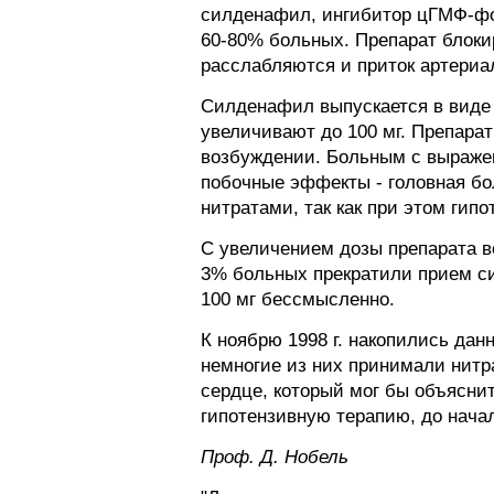
силденафил, ингибитор цГМФ-фо
60-80% больных. Препарат блоки
расслабляются и приток артериа
Силденафил выпускается в виде т
увеличивают до 100 мг. Препарат
возбуждении. Больным с выраже
побочные эффекты - головная бо
нитратами, так как при этом ги
С увеличением дозы препарата во
3% больных прекратили прием си
100 мг бессмысленно.
К ноябрю 1998 г. накопились да
немногие из них принимали нитр
сердце, который мог бы объясн
гипотензивную терапию, до нача
Проф. Д. Нобель