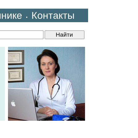
инике
Контакты
•