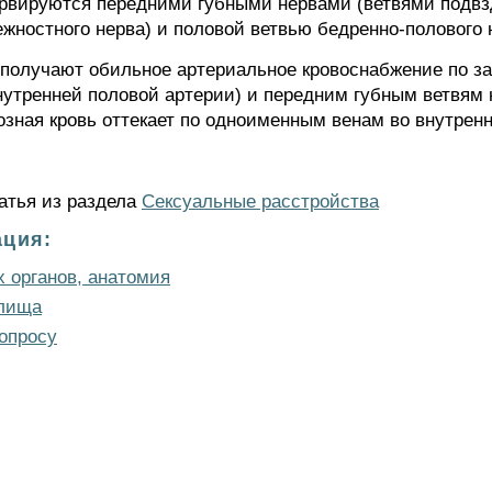
вируются передними губными нервами (ветвями подвзд
жностного нерва) и половой ветвью бедренно-полового 
получают обильное артериальное кровоснабжение по з
нутренней половой артерии) и передним губным ветвям
нозная кровь оттекает по одноименным венам во внутре
татья из раздела
Сексуальные расстройства
ция:
 органов, анатомия
алища
опросу