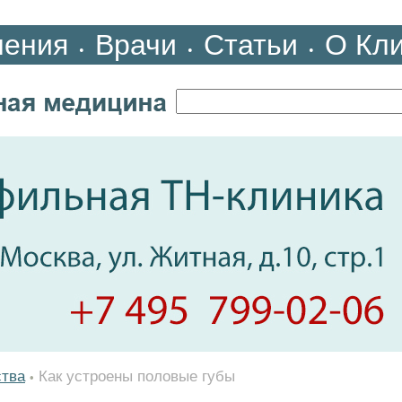
ления
Врачи
Статьи
О Кл
•
•
•
ства
Как устроены половые губы
•