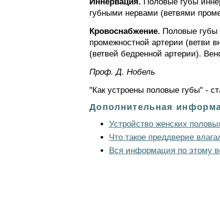
Иннервация.
Половые губы иннер
губными нервами (ветвями проме
Кровоснабжение.
Половые губы 
промежностной артерии (ветви в
(ветвей бедренной артерии). Ве
Проф. Д. Нобель
"Как устроены половые губы" - с
Дополнительная информа
Устройство женских половых
Что такое преддверие влаг
Вся информация по этому в