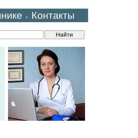
инике
Контакты
•