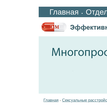
Главная
Отде
•
Главная
Сексуальные расстрой
•