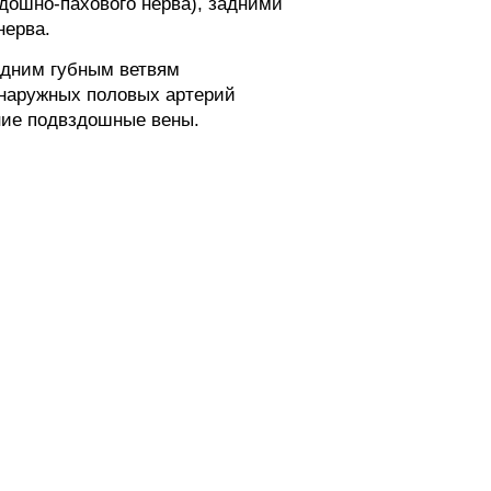
ошно-пахового нерва), задними
нерва.
адним губным ветвям
 наружных половых артерий
нние подвздошные вены.