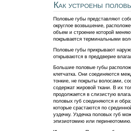
Как устроены полов
Половые губы представляют собо
округлое возвышение, расположе
объем и строение которой меняют
покрывается терминальными воло
Половые губы прикрывают наружн
открываются в преддверие влага
Большие половые губы расположе
клетчатка. Они соединяются меж
тонкие, не покрыты волосами, со
содержат жировой ткани. В их т
продолжается в слизистую влаг
половых губ соединяются и образ
которые срастаются по срединно
уздечку. Уздечка половых губ мо
эпизиотомию или перинеотомию