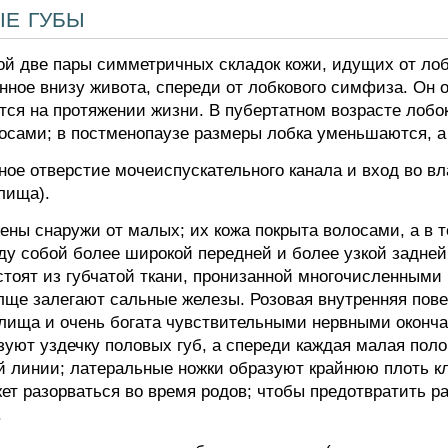
ые губы
й две пары симметричных складок кожи, идущих от лобка
нное внизу живота, спереди от лобкового симфиза. Он о
ся на протяжении жизни. В пубертатном возрасте лобок
сами; в постменопаузе размеры лобка уменьшаются, а 
ое отверстие мочеиспускательного канала и вход во вл
лища).
ны снаружи от малых; их кожа покрыта волосами, а в 
ду собой более широкой передней и более узкой задней
стоят из губчатой ткани, пронизанной многочисленными
олще залегают сальные железы. Розовая внутренняя пов
алища и очень богата чувствительными нервными оконч
уют уздечку половых губ, а спереди каждая малая полов
й линии; латеральные ножки образуют крайнюю плоть кл
жет разорваться во время родов; чтобы предотвратить р
.