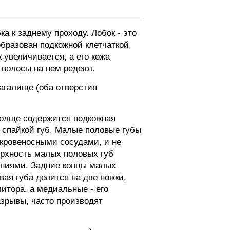
 к заднему проходу. Лобок - это
бразован подкожной клетчаткой,
 увеличивается, а его кожа
волосы на нем редеют.
агалище (оба отверстия
толще содержится подкожная
 спайкой губ. Малые половые губы
 кровеносными сосудами, и не
ерхность малых половых губ
аниями. Задние концы малых
ая губа делится на две ножки,
итора, а медиальные - его
азрывы, часто производят