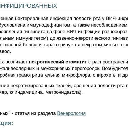
инфицированных
ненная бактериальная инфекция полости рта у ВИЧ-инф
бусловлена иммунодефицитом, а также несоблюдением г
оявления гингивита на фоне ВИЧ-инфекции разнообразн
альным иммунитетом) до язвенно-некротического гингив
 сильной болью и характеризуется некрозом мягких тк
веол.
ых возникает
некротический стоматит
с распространен
ежальвеолярных и межкорневых перегородок. Возбудител
эробная грамотрицательная микрофлора, спирохеты и д
ения некротизированных тканей, орошения полости рта 
мер, клиндамицина, метронидазола).
ых" - статья из раздела
Венерология
ция: