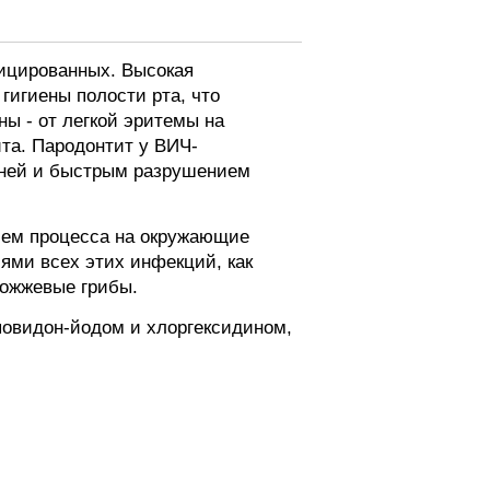
ицированных. Высокая
игиены полости рта, что
ы - от легкой эритемы на
ита. Пародонтит у ВИЧ-
аней и быстрым разрушением
ием процесса на окружающие
ями всех этих инфекций, как
рожжевые грибы.
повидон-йодом и хлоргексидином,