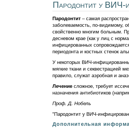
Пародонтит у ВИЧ-
Пародонтит
– самая распростра
заболеваемость, по-видимому, о
свойственно многим больным. Пр
десневом крае (как у лиц с норм
инфицированных сопровождается
периодонта и костных стенок аль
У некоторых ВИЧ-инфицированн
мягкие ткани и секвестрацией м
правило, служат аэробная и ана
Лечение
сложное, требует иссеч
назначения антибиотиков (напри
Проф. Д. Нобель
"Пародонтит у ВИЧ-инфицированн
Дополнительная информа