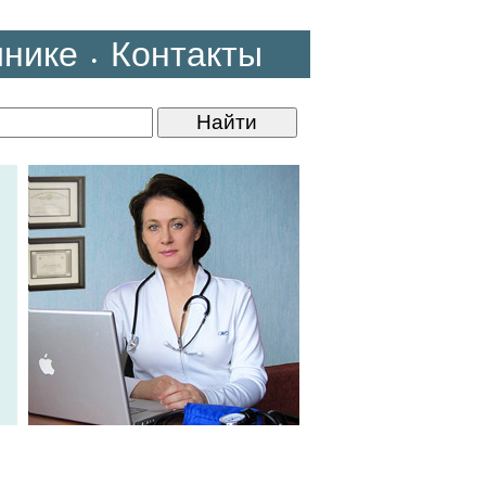
инике
Контакты
•