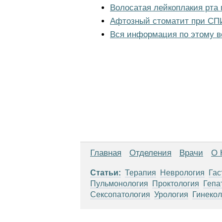
Волосатая лейкоплакия рта
Афтозный стоматит при СП
Вся информация по этому в
Главная
Отделения
Врачи
О 
Статьи:
Терапия
Неврология
Гас
Пульмонология
Проктология
Гепа
Сексопатология
Урология
Гинекол