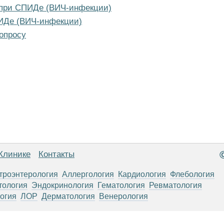
 при СПИДе (ВИЧ-инфекции)
ИДе (ВИЧ-инфекции)
опросу
Клинике
Контакты
троэнтерология
Аллергология
Кардиология
Флебология
тология
Эндокринология
Гематология
Ревматология
огия
ЛОР
Дерматология
Венерология