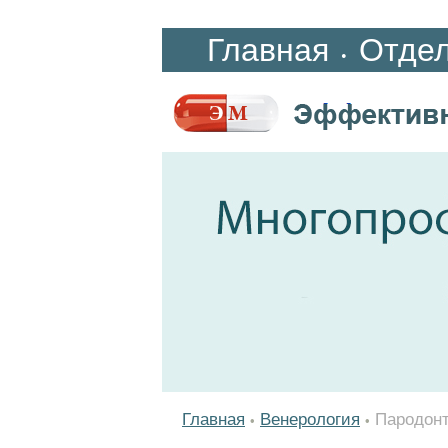
Главная
Отде
•
Главная
Венерология
Пародон
•
•