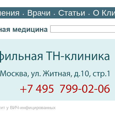
ления
Врачи
Статьи
О Кл
•
•
•
тит у ВИЧ-инфицированных