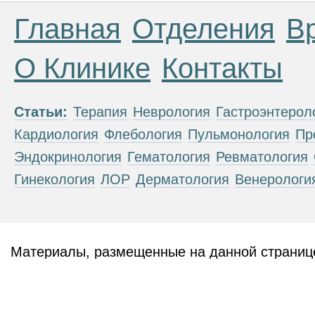
Главная
Отделения
В
О Клинике
Контакты
Статьи:
Терапия
Неврология
Гастроэнтерол
Кардиология
Флебология
Пульмонология
Пр
Эндокринология
Гематология
Ревматология
Гинекология
ЛОР
Дерматология
Венерологи
Материалы, размещенные на данной странице
публичной офертой. Посетители сайта не дол
рекомендаций. ООО «ТН-Клиника» не несёт о
возникшие в результате использования инфо