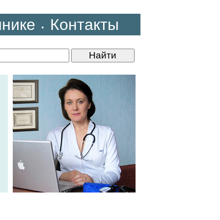
инике
Контакты
•