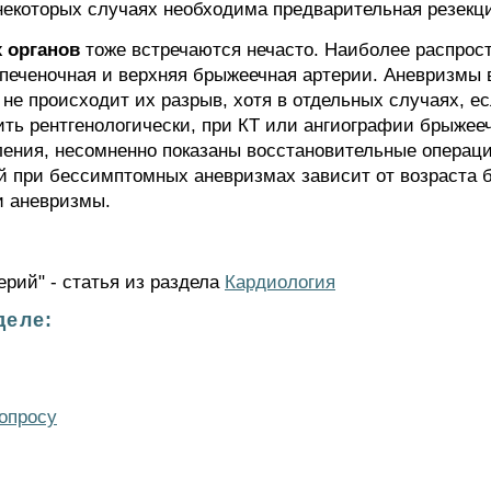
 некоторых случаях необходима предварительная резекц
 органов
тоже встречаются нечасто. Наиболее распрос
печеночная и верхняя брыжеечная артерии. Аневризмы
не происходит их разрыв, хотя в отдельных случаях, е
ить рентгенологически, при КТ или ангиографии брыжее
ния, несомненно показаны восстановительные операции
й при бессимптомных аневризмах зависит от возраста бо
и аневризмы.
рий" - статья из раздела
Кардиология
деле:
опросу