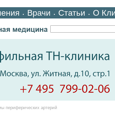
ления
Врачи
Статьи
О Кл
•
•
•
мы периферических артерий