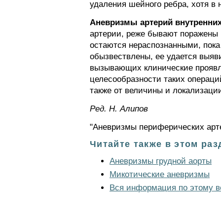
удаления шейного ребра, хотя в
Аневризмы артерий внутренних
артерии, реже бывают поражены 
остаются нераспознанными, пока 
обызвествлены, ее удается выяв
вызывающих клинические проявле
целесообразности таких операци
также от величины и локализаци
Ред. Н. Алипов
"Аневризмы периферических арте
Читайте также в этом раз
Аневризмы грудной аорты
Микотические аневризмы
Вся информация по этому в