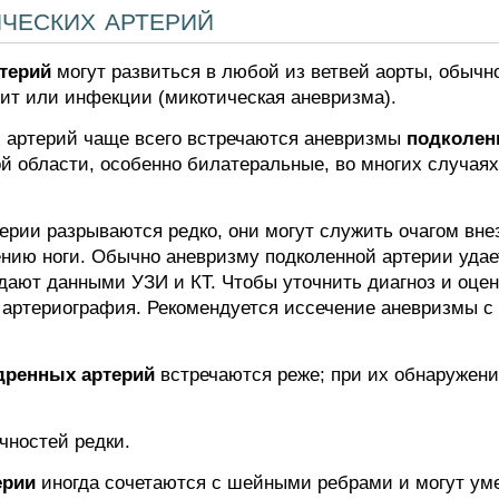
ческих артерий
терий
могут развиться в любой из ветвей аорты, обычн
ит или инфекции (микотическая аневризма).
 артерий чаще всего встречаются аневризмы
подколен
й области, особенно билатеральные, во многих случая
ерии разрываются редко, они могут служить очагом вне
нию ноги. Обычно аневризму подколенной артерии уда
дают данными УЗИ и КТ. Чтобы уточнить диагноз и оце
 артериография. Рекомендуется иссечение аневризмы с 
дренных артерий
встречаются реже; при их обнаружени
чностей редки.
ерии
иногда сочетаются с шейными ребрами и могут ум