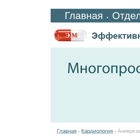
Главная
Отде
•
Главная
Кардиология
Аневриз
•
•