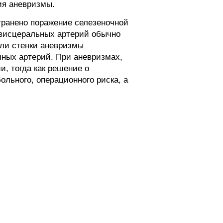
ия аневризмы.
транено поражение селезеночной
 висцеральных артерий обычно
сли стенки аневризмы
чных артерий. При аневризмах,
, тогда как решение о
льного, операционного риска, а