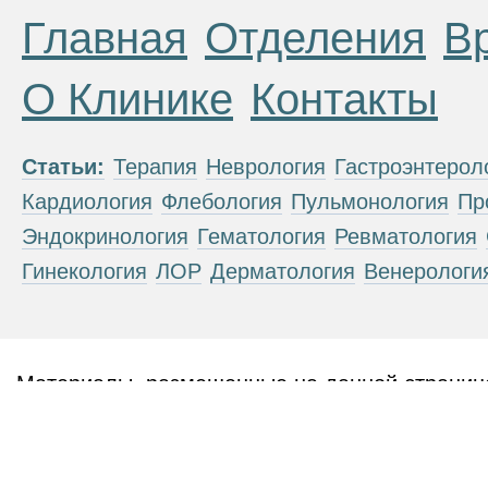
Главная
Отделения
В
О Клинике
Контакты
Статьи:
Терапия
Неврология
Гастроэнтерол
Кардиология
Флебология
Пульмонология
Пр
Эндокринология
Гематология
Ревматология
Гинекология
ЛОР
Дерматология
Венерологи
Материалы, размещенные на данной странице
публичной офертой. Посетители сайта не дол
рекомендаций. ООО «ТН-Клиника» не несёт о
возникшие в результате использования инфо