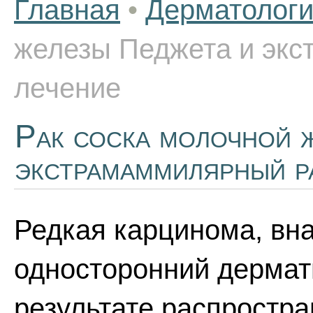
Главная
•
Дерматолог
железы Педжета и экс
лечение
Рак соска молочной 
экстрамаммилярный р
Редкая карцинома, в
односторонний дермат
результате распростра