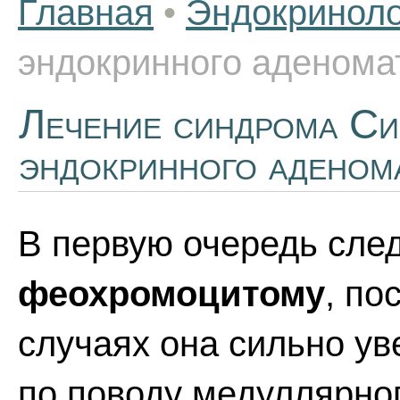
Главная
•
Эндокриноло
эндокринного аденомато
Лечение синдрома Си
эндокринного аденома
В первую очередь след
феохромоцитому
, по
случаях она сильно ув
по поводу медуллярног