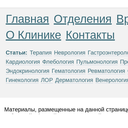
Главная
Отделения
В
О Клинике
Контакты
Статьи:
Терапия
Неврология
Гастроэнтерол
Кардиология
Флебология
Пульмонология
Пр
Эндокринология
Гематология
Ревматология
Гинекология
ЛОР
Дерматология
Венерологи
Материалы, размещенные на данной странице
публичной офертой. Посетители сайта не дол
рекомендаций. ООО «ТН-Клиника» не несёт о