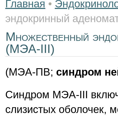
Главная
•
Эндокриноло
эндокринный аденоматоз
Множественный эндок
(МЭА-III)
(МЭА-ПВ;
синдром не
Синдром МЭА-III вклю
слизистых оболочек, 