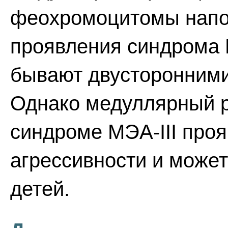
феохромоцитомы напо
проявления синдрома 
бывают двусторонними
Однако медуллярный р
синдроме МЭА-III проя
агрессивности и может
детей.