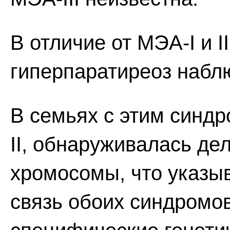
В отличие от МЭА-I и I
гиперпаратиреоз набл
В семьях с этим синдр
II, обнаруживалась де
хромосомы, что указыв
связь обоих синдромов