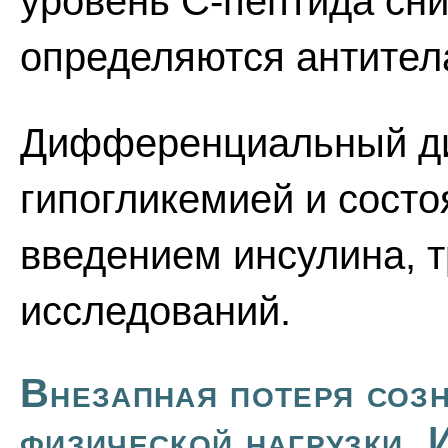
уровень С-пептида сни
определяются антитела
Дифференциальный ди
гипогликемией и сост
введением инсулина, 
исследований.
Внезапная потеря созн
физической нагрузки. 