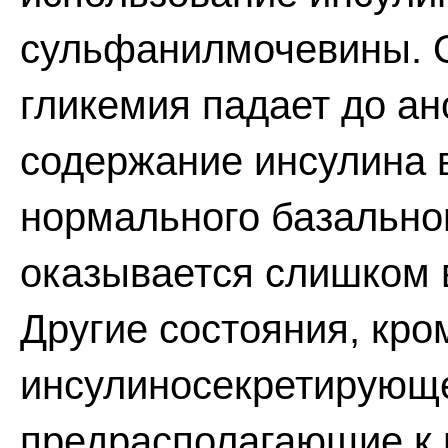
сульфанилмочевины. О
гликемия падает до ан
содержание инсулина 
нормального базальног
оказывается слишком 
Другие состояния, кро
инсулиносекретирующе
предрасполагающие к 