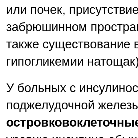
или почек, присутстви
забрюшинном пространс
также существование 
гипогликемии натощак)
У больных с инсулино
поджелудочной железы
островковоклеточны