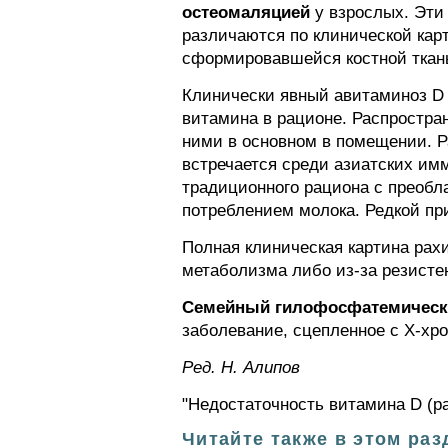
остеомаляцией
у взрослых. Эти
различаются по клинической кар
сформировавшейся костной ткан
Клинически явный авитаминоз D 
витамина в рационе. Распростран
ними в основном в помещении. Р
встречается среди азиатских имм
традиционного рациона с преобл
потреблением молока. Редкой пр
Полная клиническая картина рах
метаболизма либо из-за резистен
Семейный гилофосфатемический
заболевание, сцепленное с Х-хр
Ред. Н. Алипов
"Недостаточность витамина D (ра
Читайте также в этом раз