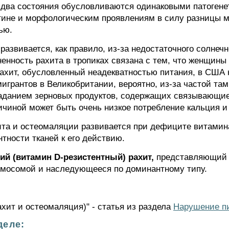
 два состояния обусловливаются одинаковыми патогене
тине и морфологическим проявлениям в силу разницы 
ью.
развивается, как правило, из-за недостаточного солнеч
енность рахита в тропиках связана с тем, что женщины
ахит, обусловленный неадекватностью питания, в США н
игрантов в Великобритании, вероятно, из-за частой та
аданием зерновых продуктов, содержащих связывающие
ичиной может быть очень низкое потребление кальция 
ита и остеомаляции развивается при дефиците витамин
тности тканей к его действию.
 (витамин D-резистентный) рахит,
представляющий 
омосомой и наследующееся по доминантному типу.
хит и остеомаляция)" - статья из раздела
Нарушение п
деле: