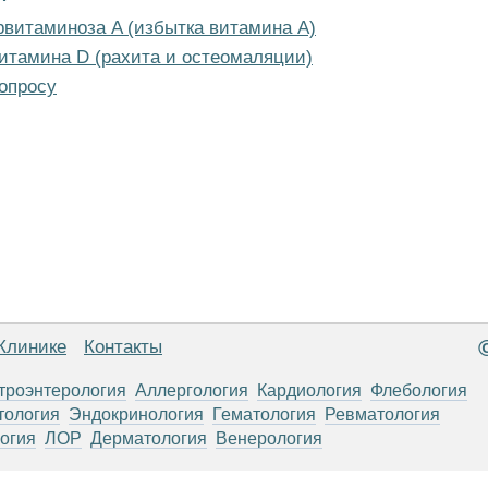
рвитаминоза A (избытка витамина A)
итамина D (рахита и остеомаляции)
опросу
Клинике
Контакты
троэнтерология
Аллергология
Кардиология
Флебология
тология
Эндокринология
Гематология
Ревматология
огия
ЛОР
Дерматология
Венерология