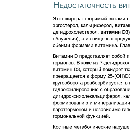
Недостаточность вит
Этот жирорастворимый витамин 
эргостерол, кальциферол,
витам
дегидрохолестерол,
витамин D3
облучения), а из пищевых проду
обеими формами витамина. Главны
Витамин D представляет собой п
гормонов. В коже из 7-дегидрох
витамин D3, который покидает т
превращается в форму 25-(OH)D3
кругооборота реабсорбируется в 
гидроксилированию с образовани
дигидроксихолекальциферол, кал
формированию и минерализации 
паратгормоном и независимо ги
гормональной функцией.
Костные метаболические наруше