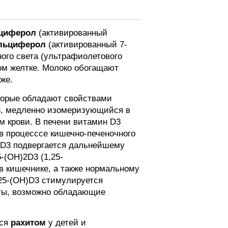
ьциферол
(активированный
льциферол
(активированный 7-
ного света (ультрафиолетового
ом желтке. Молоко обогащают
же.
торые обладают свойствами
D3, медленно изомеризующийся в
м крови. В печени витамин D3
в процесссе кишечно-печеночного
H)D3 подвергается дальнейшему
-(OH)2D3 (1,25-
в кишечнике, а также нормальному
25-(OH)D3 стимулируется
ты, возможно обладающие
тся
рахитом
у детей и