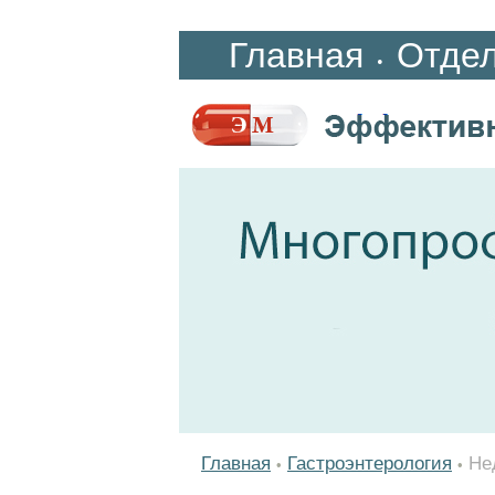
Главная
Отде
•
Главная
Гастроэнтерология
Не
•
•