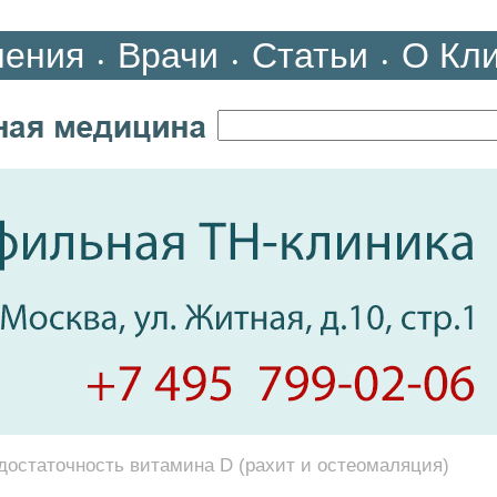
ления
Врачи
Статьи
О Кл
•
•
•
достаточность витамина D (рахит и остеомаляция)