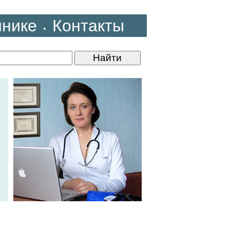
инике
Контакты
•