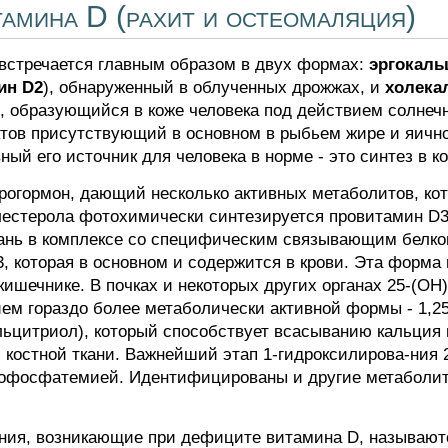
амина D (рахит и остеомаляция)
встречается главным образом в двух формах:
эргокал
ин D2
), обнаруженный в облученных дрожжах, и
холека
), образующийся в коже человека под действием солнеч
ктов присутствующий в основном в рыбьем жире и яичн
й его источник для человека в норме - это синтез в ко
рогормон, дающий несколько активных метаболитов, ко
олестерола фотохимически синтезируется провитамин 
кань в комплексе со специфическим связывающим белко
, которая в основном и содержится в крови. Эта форма 
кишечнике. В почках и некоторых других органах 25-(O
ем гораздо более метаболически активной формы - 1,25
ьцитриол), который способствует всасыванию кальция 
костной ткани. Важнейший этап 1-гидроксилирова-ния 
пофосфатемией. Идентифицированы и другие метаболи
ния, возникающие при дефиците витамина D, называю