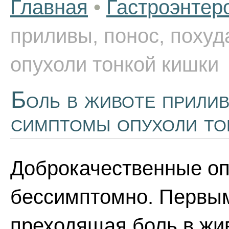
Главная
•
Гастроэнтер
приливы, понос, похуд
опухоли тонкой кишки
Боль в животе прилив
симптомы опухоли то
Доброкачественные оп
бессимптомно. Первы
преходящая боль в жи