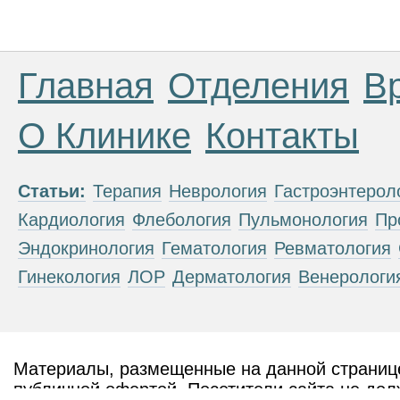
Главная
Отделения
В
О Клинике
Контакты
Статьи:
Терапия
Неврология
Гастроэнтерол
Кардиология
Флебология
Пульмонология
Пр
Эндокринология
Гематология
Ревматология
Гинекология
ЛОР
Дерматология
Венерологи
Материалы, размещенные на данной странице
публичной офертой. Посетители сайта не дол