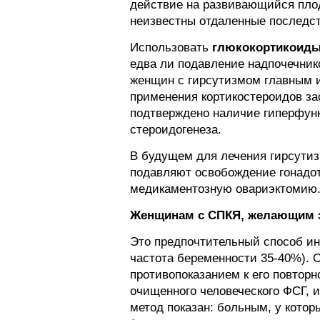
действие на развивающийся плод 
неизвестны отдаленные последст
Использовать
глюкокортикоид
едва ли подавление надпочечник
женщин с гирсутизмом главным и
применения кортикостероидов за
подтверждено наличие гиперфун
стероидогенеза.
В будущем для лечения гирсутиз
подавляют освобождение гонадот
медикаментозную овариэктомию.
Женщинам с СПКЯ, желающим з
Это предпочтительный способ ин
частота беременности 35-40%). 
противопоказанием к его повтор
очищенного человеческого ФСГ, 
метод показан: больным, у кото