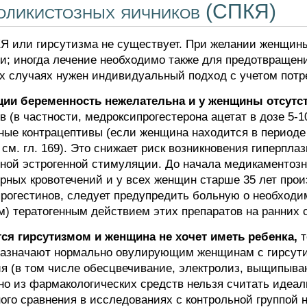
оликистозных яичников (СПКЯ)
Я или гирсутизма не существует. При желании женщины
и; иногда лечение необходимо также для предотвращен
х случаях нужен индивидуальный подход с учетом пот
ции беременность нежелательна и у женщины отсутст
 (в частности, медроксипрогестерона ацетат в дозе 5-10
ьные контрацептивы (если женщина находится в периоде 
 см. гл. 169). Это снижает риск возникновения гиперпл
ой эстрогенной стимуляции. До начала медикаментозн
ных кровотечений и у всех женщин старше 35 лет прои
рогестинов, следует предупредить больную о необходим
м) тератогенным действием этих препаратов на ранних 
ся гирсутизмом и женщина не хочет иметь ребенка,
т
ю назначают нормально овулирующим женщинам с гирсут
я (в том числе обесцвечивание, электролиз, выщипыв
но из фармакологических средств нельзя считать иде
ного сравнения в исследованиях с контрольной группой