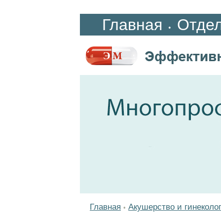
Главная
Отде
•
Главная
Акушерство и гинеколо
•