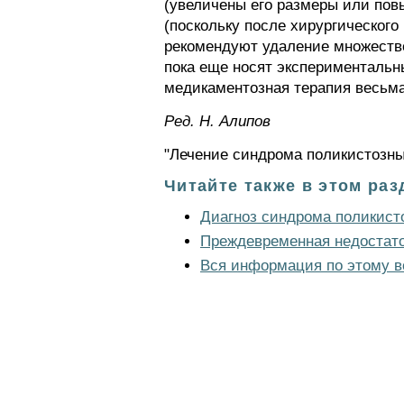
(увеличены его размеры или повы
(поскольку после хирургическог
рекомендуют удаление множестве
пока еще носят экспериментальны
медикаментозная терапия весьм
Ред. Н. Алипов
"Лечение синдрома поликистозны
Читайте также в этом раз
Диагноз синдрома поликист
Преждевременная недостато
Вся информация по этому в