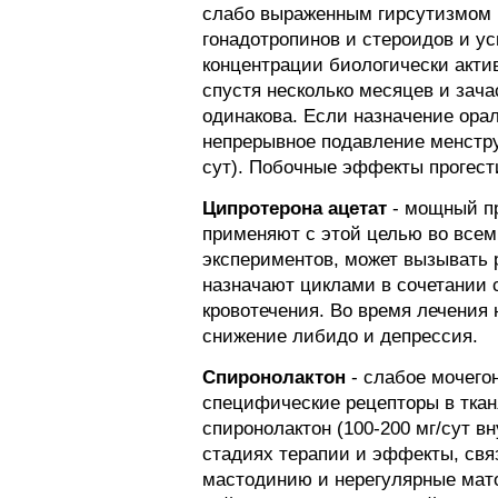
слабо выраженным гирсутизмом 
гонадотропинов и стероидов и у
концентрации биологически акти
спустя несколько месяцев и зач
одинакова. Если назначение ора
непрерывное подавление менстру
сут). Побочные эффекты прогест
Ципротерона ацетат
- мощный пр
применяют с этой целью во всем 
экспериментов, может вызывать 
назначают циклами в сочетании 
кровотечения. Во время лечения
снижение либидо и депрессия.
Спиронолактон
- слабое мочегон
специфические рецепторы в ткан
спиронолактон (100-200 мг/сут 
стадиях терапии и эффекты, связ
мастодинию и нерегулярные мато