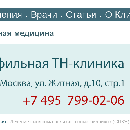
ления
Врачи
Статьи
О Кл
•
•
•
гия
Лечение синдрома поликистозных яичников (СПКЯ)
•