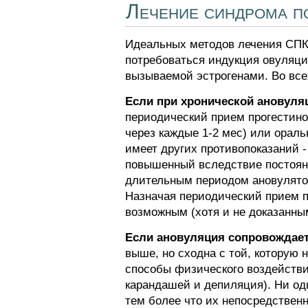
Лечение синдрома п
Идеальных методов лечения СПК
потребоваться индукция овуляци
вызываемой эстрогенами. Во все
Если при хронической ановуля
периодический прием прогестинов
через каждые 1-2 мес) или орал
имеет других противопоказаний -
повышенный вследствие постоянн
длительным периодом ановулятор
Назначая периодический прием п
возможным (хотя и не доказанны
Если ановуляция сопровождает
выше, но сходна с той, котору
способы физического воздействи
карандашей и депиляция). Ни од
тем более что их непосредствен