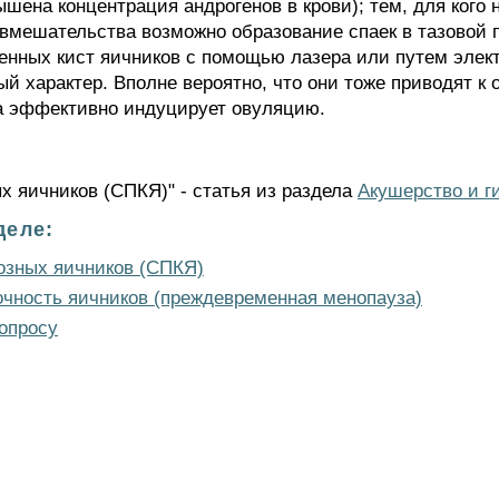
шена концентрация андрогенов в крови); тем, для кого 
о вмешательства возможно образование спаек в тазовой
нных кист яичников с помощью лазера или путем элект
й характер. Вполне вероятно, что они тоже приводят к о
а эффективно индуцирует овуляцию.
х яичников (СПКЯ)" - статья из раздела
Акушерство и г
деле:
озных яичников (СПКЯ)
чность яичников (преждевременная менопауза)
опросу