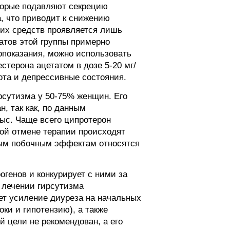
орые подавляют секрецию
, что приводит к снижению
тих средств проявляется лишь
атов этой группы примерно
опоказания, можно использовать
терона ацетатом в дозе 5-20 мг/
та и депрессивные состояния.
рсутизма у 50-75% женщин. Его
, так как, по данным
рыс. Чаще всего ципротерон
кой отмене терапии происходят
ным побочным эффектам относятся
огенов и конкурирует с ними за
 лечении гирсутизма
ет усиление диуреза на начальных
ки и гипотензию), а также
 цели не рекомендован, а его