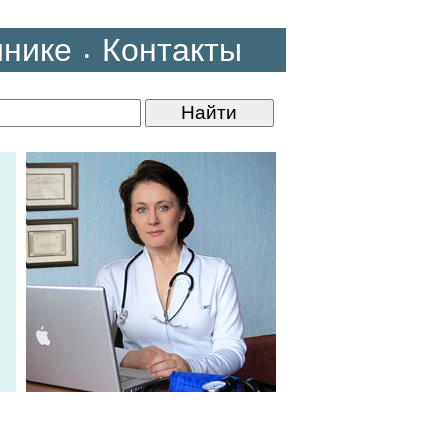
инике
Контакты
•