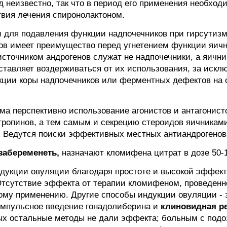
неизвестно, так что в период его применения необходи
вия лечения спиронолактоном.
ы
для подавления функции надпочечников при гирсутизме
ов имеет преимущество перед угнетением функции яични
сточником андрогенов служат не надпочечники, а яичн
ставляет воздерживаться от их использования, за исклю
кции коры надпочечников или ферментных дефектов на 
ма перспективно использование агонистов и антагонист
ропинов, а тем самым и секрецию стероидов яичникам
 Ведутся поиски эффективных местных антиандрогенов
абеременеть,
назначают кломифена цитрат в дозе 50-1
дукции овуляции благодаря простоте и высокой эффект
Отсутствие эффекта от терапии кломифеном, проведенн
ному применению. Другие способы индукции овуляции -
импульсное введение гонадолиберина и
клиновидная ре
рых остальные методы не дали эффекта; больным с подо