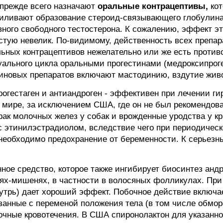
прежде всего назначают
оральные контрацептивы,
кот
силивают образование стероид-связывающего глобулина
вного свободного тестостерона. К сожалению, эффект э
астую невелик. По-видимому, действенность всех препар
льных контрацептивов нежелательно или же есть против
ального цикла оральными прогестинами (медроксипрогес
иновых препаратов включают мастодинию, вздутие живо
огестаген и антиандроген - эффективен при лечении ги
мире, за исключением США, где он не был рекомендован
рак молочных желез у собак и врожденные уродства у к
с этинилэстрадиолом, вследствие чего при периодичес
 необходимо предохранение от беременности. К серьез
ное средство, которое также ингибирует биосинтез андр
ях-мишенях, в частности в волосяных фолликулах. При
внутрь) дает хороший эффект. Побочное действие включа
анные с переменой положения тела (в том числе обморо
чные кровотечения. В США спиронолактон для указанной