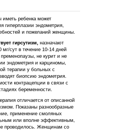
 иметь ребенка может
ия гиперплазии эндометрия,
ребностей и пожеланий женщины.
вует гирсутизм,
назначают
 мг/сут в течение 10-14 дней
пременопаузы, не курит и не
азии эндометрия и карциномы,
ой терапии у больных с
зводят биопсию эндометрия.
ости контрацепции в связи с
стадиях беременности.
ерапия отличается от описанной
измом. Показаны разнообразные
ание, применение смоляных
альным или вполне эффективным,
 не проводилось. Женщинам со