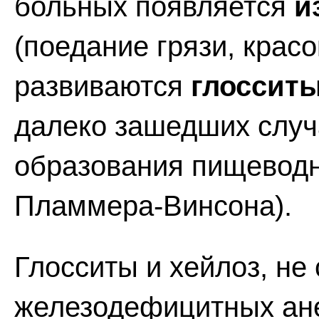
больных появляется
и
(поедание грязи, красо
развиваются
глосситы
далеко зашедших случа
образования пищеводн
Пламмера-Винсона).
Глосситы и хейлоз, н
железодефицитных ане