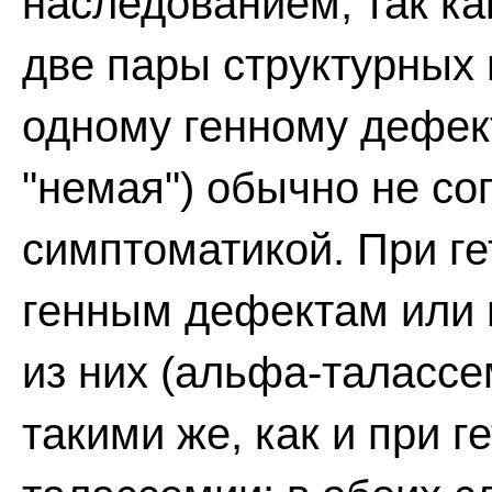
наследованием, так ка
две пары структурных 
одному генному дефект
"немая") обычно не с
симптоматикой. При ге
генным дефектам или 
из них (альфа-таласс
такими же, как и при г