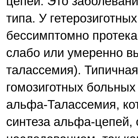
цепей. Это заболеван
типа. У гетерозиготны
бессимптомно протек
слабо или умеренно в
талассемия). Типичная
гомозиготных больных
альфа-Талассемия, ко
синтеза альфа-цепей,