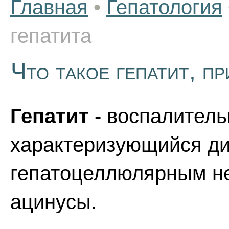
Главная
•
Гепатология
гепатита
Что такое гепатит, п
Гепатит
- воспалитель
характеризующийся д
гепатоцеллюлярным н
ацинусы.