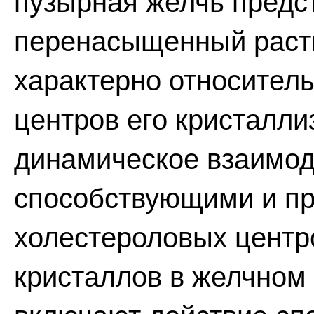
пузырная желчь предс
перенасыщенный раств
характерно относител
центров его кристалли
динамическое взаимод
способствующими и п
холестероловых центр
кристаллов в желчном