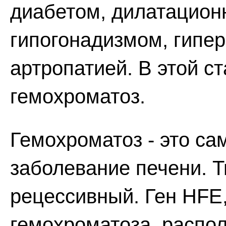
диабетом, дилатацион
гипогонадизмом, гипе
артропатией. В этой с
гемохроматоз.
Гемохроматоз - это са
заболевание печени. Т
рецессивный. Ген HFE,
гемохроматоза, распол