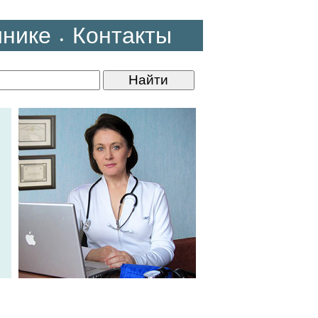
инике
Контакты
•