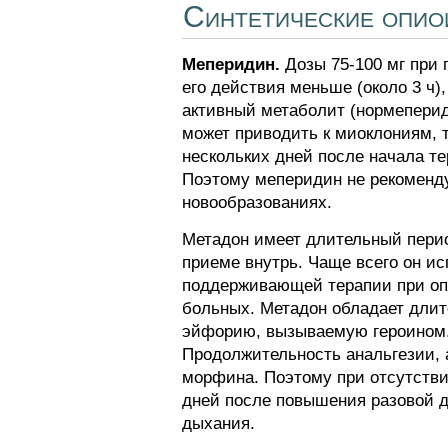
Синтетические опио
Меперидин.
Дозы 75-100 мг при 
его действия меньше (около 3 ч)
активный метаболит (нормепери
может приводить к миоклониям, 
нескольких дней после начала т
Поэтому меперидин не рекоменду
новообразованиях.
Метадон имеет длительный перио
приеме внутрь. Чаще всего он ис
поддерживающей терапии при опи
больных. Метадон обладает длит
эйфорию, вызываемую героином.
Продолжительность анальгезии, 
морфина. Поэтому при отсутстви
дней после повышения разовой д
дыхания.