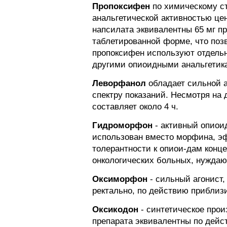
Пропоксифен
по химическому ст
анальгетической активностью цен
напсилата эквивалентны 65 мг п
таблетированной форме, что поз
пропоксифен используют отдельн
другими опиоидными анальгетик
Леворфанол
обладает сильной а
спектру показаний. Несмотря на 
составляет около 4 ч.
Гидроморфон
- активный опиои
использован вместо морфина, эф
толерантности к опиои-дам конц
онкологических больных, нуждаю
Оксиморфон
- сильный агонист,
ректально, по действию приблиз
Оксикодон
- синтетическое прои
препарата эквивалентны по дейс