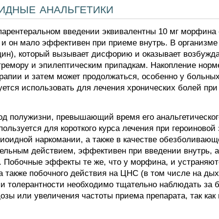
идные анальгетики
парентеральном введении эквивалентны 10 мг морфина 
, и он мало эффективен при приеме внутрь. В организм
дин), который вызывает дисфорию и оказывает возбужд
тремору и эпилептическим припадкам. Накопление норм
ерапии и затем может продолжаться, особенно у больных
ется использовать для лечения хронических болей при
д полужизни, превышающий время его анальгетическог
пользуется для короткого курса лечения при героиновой
оидной наркомании, а также в качестве обезболивающе
ельным действием, эффективен при введении внутрь, а
 Побочные эффекты те же, что у морфина, и устраняют
а также побочного действия на ЦНС (в том числе на ды
и толерантности необходимо тщательно наблюдать за б
озы или увеличения частоты приема препарата, так как