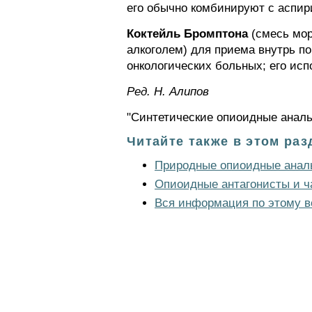
его обычно комбинируют с аспи
Коктейль Бромптона
(смесь мор
алкоголем) для приема внутрь п
онкологических больных; его исп
Ред. Н. Алипов
"Синтетические опиоидные анальг
Читайте также в этом раз
Природные опиоидные анал
Опиоидные антагонисты и ч
Вся информация по этому в