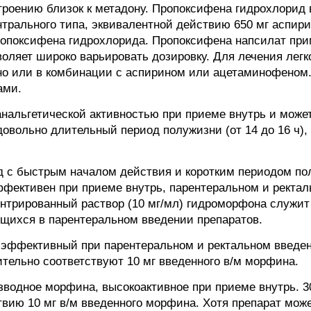
роению близок к метадону. Пропоксифена гидрохлорид в
трального типа, эквивалентной действию 650 мг аспири
ропоксифена гидрохлорида. Пропоксифена напсилат прим
воляет широко варьировать дозировку. Для лечения лег
о или в комбинации с аспирином или ацетаминофеном. 
ами.
нальгетической активностью при приеме внутрь и може
довольно длительный период полужизни (от 14 до 16 ч),
д с быстрым началом действия и коротким периодом по
фективен при приеме внутрь, парентеральном и ректал
ентрированный раствор (10 мг/мл) гидроморфона служ
щихся в парентеральном введении препаратов.
 эффективный при парентеральном и ректальном введен
ительно соответствуют 10 мг введенного в/м морфина.
зводное морфина, высокоактивное при приеме внутрь. 3
твию 10 мг в/м введенного морфина. Хотя препарат мож