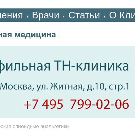
ления
Врачи
Статьи
О Кл
•
•
•
ские опиоидные анальгетики