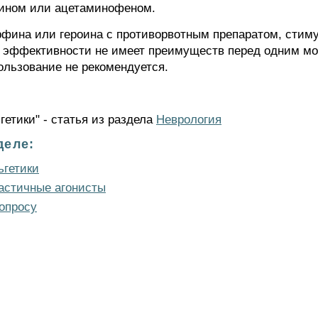
рином или ацетаминофеном.
фина или героина с противорвотным препаратом, сти
о эффективности не имеет преимуществ перед одним м
ользование не рекомендуется.
етики" - статья из раздела
Неврология
деле:
ьгетики
астичные агонисты
опросу