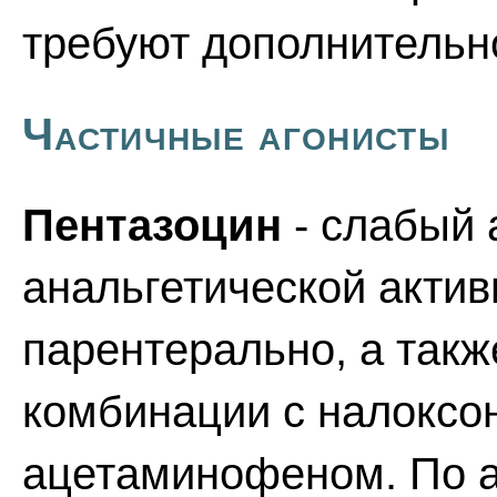
требуют дополнительно
Частичные агонисты
Пентазоцин
- слабый 
анальгетической акти
парентерально, а такж
комбинации с налоксо
ацетаминофеном. По а