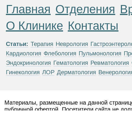
Главная
Отделения
В
О Клинике
Контакты
Статьи:
Терапия
Неврология
Гастроэнтерол
Кардиология
Флебология
Пульмонология
Пр
Эндокринология
Гематология
Ревматология
Гинекология
ЛОР
Дерматология
Венерологи
Материалы, размещенные на данной странице
публичной офертой. Посетители сайта не дол
рекомендаций. ООО «ТН-Клиника» не несёт о
возникшие в результате использования инфо