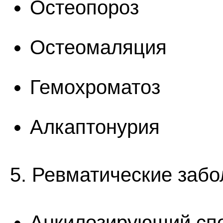
Остеопороз
Остеомаляция
Гемохроматоз
Алкаптонурия
5. Ревматические забо
Анкилозирующий сп