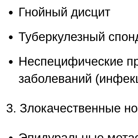
Гнойный дисцит
Туберкулезный спон
Неспецифические п
заболеваний (инфекц
3. Злокачественные н
Эпидуральные метас