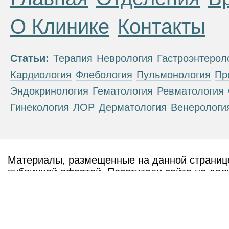
О Клинике
Контакты
Статьи:
Терапия
Неврология
Гастроэнтерол
Кардиология
Флебология
Пульмонология
Пр
Эндокринология
Гематология
Ревматология
Гинекология
ЛОР
Дерматология
Венерологи
Материалы, размещенные на данной странице
публичной офертой. Посетители сайта не дол
рекомендаций. ООО «ТН-Клиника» не несёт о
возникшие в результате использования инфо
ЕСТЬ ПРОТИВОПОКАЗАН