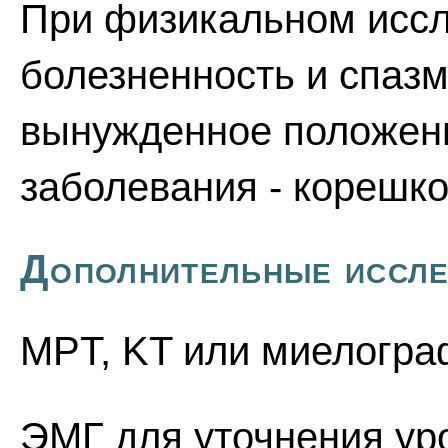
При физикальном исс
болезненность и спаз
вынужденное положени
заболевания - корешк
Дополнительные иссл
MPT, KT или миелогра
ЭМГ для уточнения ур