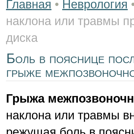
Главная
•
Неврология
наклона или травмы п
диска
Боль в пояснице посл
грыже межпозвоночно
Грыжа межпозвоночн
наклона или травмы в
режущая боль в поясн