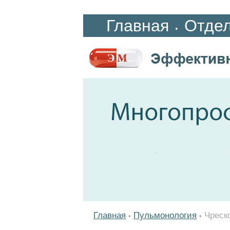
Главная
Отде
•
Главная
Пульмонология
Чреск
•
•