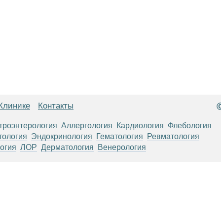
Клинике
Контакты
троэнтерология
Аллергология
Кардиология
Флебология
тология
Эндокринология
Гематология
Ревматология
огия
ЛОР
Дерматология
Венерология
анице, носят информационный характер и не являются публичной
х рекомендаций. ООО «ТН-Клиника» не несёт ответственности за в
 информации, размещенной на данной странице.