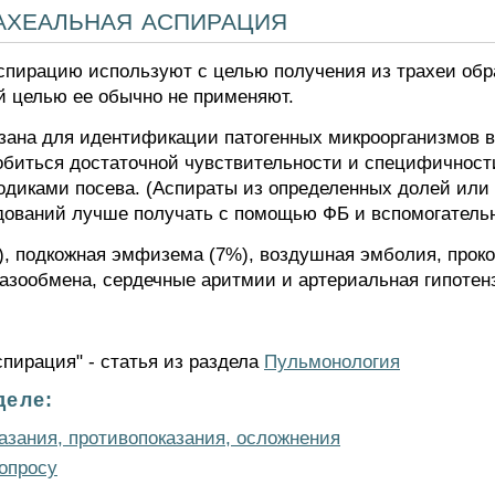
ахеальная аспирация
пирацию используют с целью получения из трахеи обра
й целью ее обычно не применяют.
казана для идентификации патогенных микроорганизмов 
биться достаточной чувствительности и специфичности
одиками посева. (Аспираты из определенных долей или с
дований лучше получать с помощью ФБ и вспомогатель
, подкожная эмфизема (7%), воздушная эмболия, проко
газообмена, сердечные аритмии и артериальная гипотен
пирация" - статья из раздела
Пульмонология
деле:
азания, противопоказания, осложнения
опросу