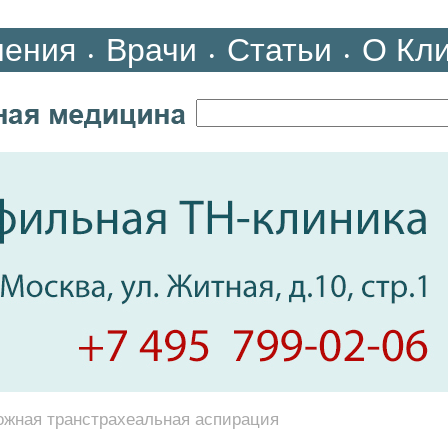
ления
Врачи
Статьи
О Кл
•
•
•
ожная транстрахеальная аспирация