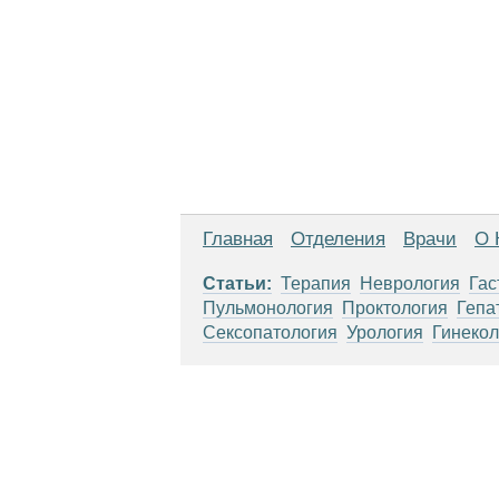
Главная
Отделения
Врачи
О 
Статьи:
Терапия
Неврология
Гас
Пульмонология
Проктология
Гепа
Сексопатология
Урология
Гинекол
Материалы, размещенные на данной стр
использовать их в качестве медицински
возникшие в результате использования