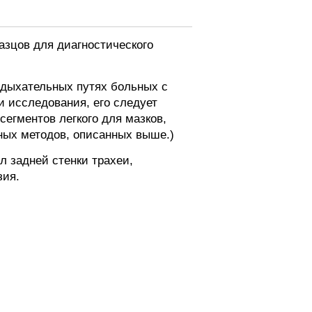
зцов для диагностического
вдыхательных путях больных с
 исследования, его следует
егментов легкого для мазков,
ных методов, описанных выше.)
л задней стенки трахеи,
зия.