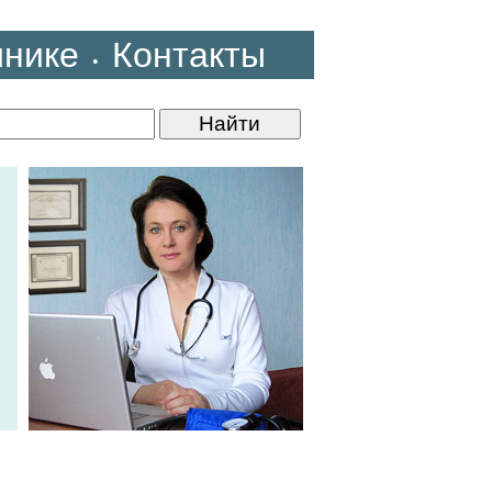
инике
Контакты
•