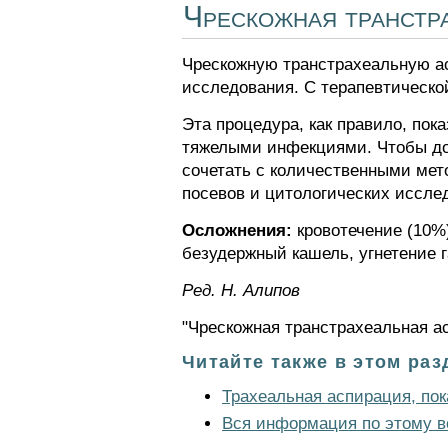
Чрескожная транстр
Чрескожную транстрахеальную ас
исследования. С терапевтическо
Эта процедура, как правило, по
тяжелыми инфекциями. Чтобы до
сочетать с количественными мет
посевов и цитологических иссле
Осложнения:
кровотечение (10%)
безудержный кашель, угнетение 
Ред. Н. Алипов
"Чрескожная транстрахеальная ас
Читайте также в этом раз
Трахеальная аспирация, пок
Вся информация по этому в