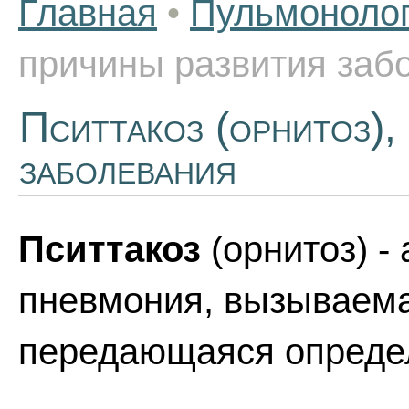
Главная
•
Пульмоноло
причины развития заб
Пситтакоз (орнитоз),
заболевания
Пситтакоз
(орнитоз) -
пневмония, вызываемая
передающаяся опреде