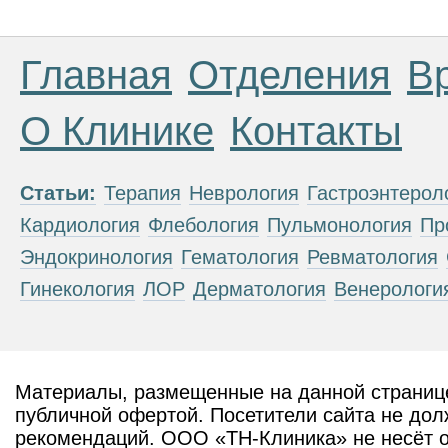
Главная
Отделения
В
О Клинике
Контакты
Статьи:
Терапия
Неврология
Гастроэнтерол
Кардиология
Флебология
Пульмонология
Пр
Эндокринология
Гематология
Ревматология
Гинекология
ЛОР
Дерматология
Венерологи
Материалы, размещенные на данной странице
публичной офертой. Посетители сайта не дол
рекомендаций. ООО «ТН-Клиника» не несёт о