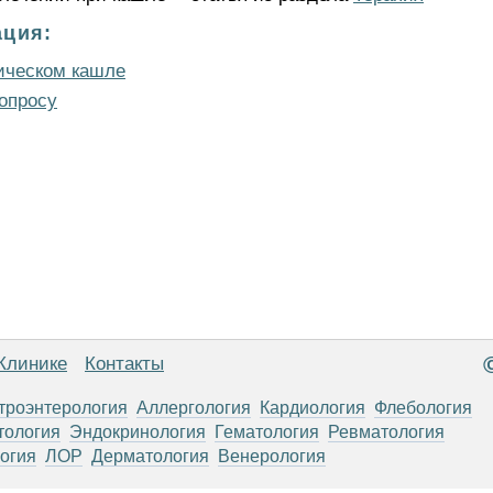
ция:
ническом кашле
опросу
Клинике
Контакты
троэнтерология
Аллергология
Кардиология
Флебология
тология
Эндокринология
Гематология
Ревматология
огия
ЛОР
Дерматология
Венерология