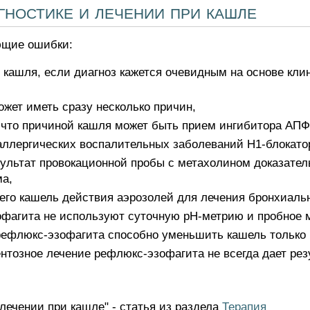
гностике и лечении при кашле
ющие ошибки:
кашля, если диагноз кажется очевидным на основе кли
ожет иметь сразу несколько причин,
 что причиной кашля может быть прием ингибитора АПФ
аллергических воспалительных заболеваний Н1-блокатор
ультат провокационной пробы с метахолином доказатель
ма,
го кашель действия аэрозолей для лечения бронхиаль
фагита не используют суточную рН-метрию и пробное 
рефлюкс-эзофагита способно уменьшить кашель только ч
нтозное лечение рефлюкс-эзофагита не всегда дает рез
лечении при кашле" - статья из раздела
Терапия