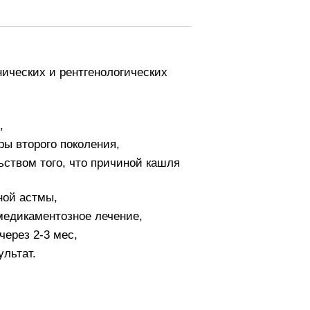
нических и рентгенологических
,
ы второго поколения,
ством того, что причиной кашля
ной астмы,
медикаментозное лечение,
ерез 2-3 мес,
ультат.