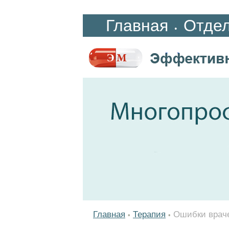
Главная
Отде
•
Главная
Терапия
Ошибки враче
•
•