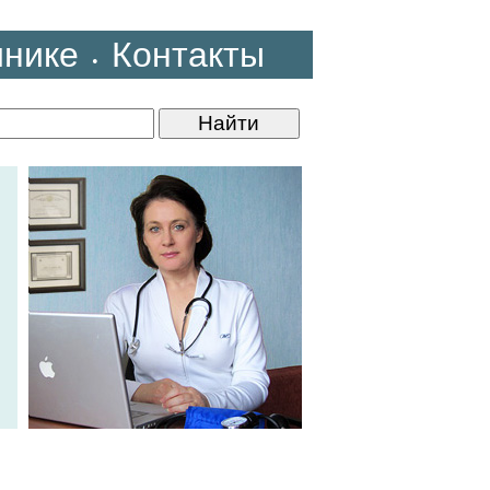
инике
Контакты
•