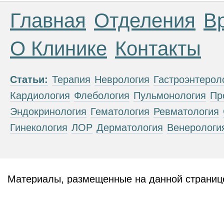
Главная
Отделения
В
О Клинике
Контакты
Статьи:
Терапия
Неврология
Гастроэнтерол
Кардиология
Флебология
Пульмонология
Пр
Эндокринология
Гематология
Ревматология
Гинекология
ЛОР
Дерматология
Венерологи
Материалы, размещенные на данной странице
публичной офертой. Посетители сайта не дол
рекомендаций. ООО «ТН-Клиника» не несёт о
возникшие в результате использования инфо