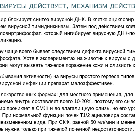
 вирусы действует, механизм дейст
вир блокирует синтез вирусной ДНК. В клетке ациклови
ем вирусной тимидинкиназы. Затем под действием кле
кловиртрифосфат, который ингибирует вирусную ДНК-по
пликацию.
ру чаще всего бывает следствием дефекта вирусной ти
фосфата. Хотя в экспериментах на животных вирусы с 
они могут вызвать тяжелое поражение кожи и слизисты
бывания активности) на вирусы простого герпеса типов 1 
вирусной инфекции препарат малоэффективен.
 лекарственных формах: для местного применения, для п
иеме внутрь составляет всего 10-20%, поэтому его сыв
ир проникает в СМЖ и во влагалищную слизь, но его ур
 При нормальной функции почек Т1/2 ацикловира состав
неизмененном виде. При СКФ, равной 50 мл/мин и менее
ь нужна только при тяжелой почечной недостаточности.