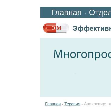
Главная
Отде
•
Главная
Терапия
Ацикловир: н
•
•