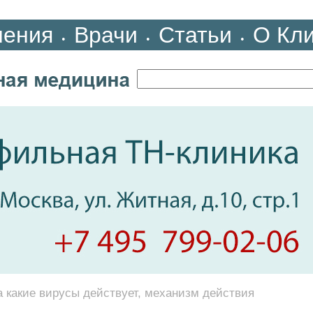
ления
Врачи
Статьи
О Кл
•
•
•
а какие вирусы действует, механизм действия