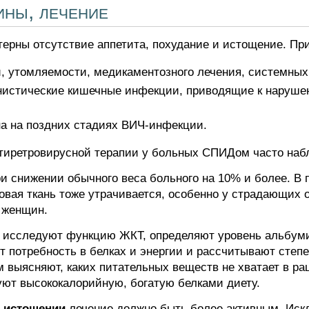
ины, лечение
ерны отсутствие аппетита, похудание и истощение. Пр
и, утомляемости, медикаментозного лечения, системны
нистические кишечные инфекции, приводящие к наруш
а на поздних стадиях ВИЧ-инфекции.
нтиретровирусной терапии у больных СПИДом часто наб
и снижении обычного веса больного на 10% и более. В
ровая ткань тоже утрачивается, особенно у страдающих
 женщин.
а исследуют функцию ЖКТ, определяют уровень альбум
т потребность в белках и энергии и рассчитывают сте
 выясняют, каких питательных веществ не хватает в ра
ют высококалорийную, богатую белками диету.
 истощении
лечение должно быть более активным. Ис