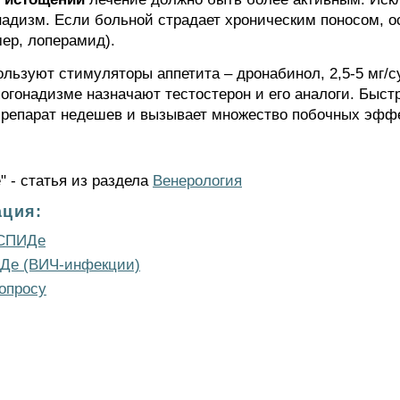
онадизм. Если больной страдает хроническим поносом, 
ер, лоперамид).
льзуют стимуляторы аппетита – дронабинол, 2,5-5 мг/су
погонадизме назначают тестостерон и его аналоги. Быс
 препарат недешев и вызывает множество побочных эфф
" - статья из раздела
Венерология
ция:
 СПИДе
ИДе (ВИЧ-инфекции)
опросу