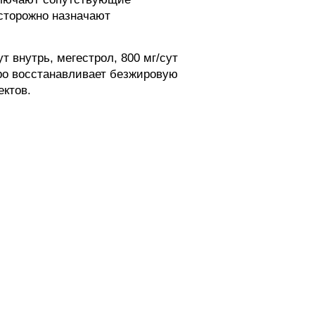
осторожно назначают
т внутрь, мегестрол, 800 мг/сут
тро восстанавливает безжировую
ектов.