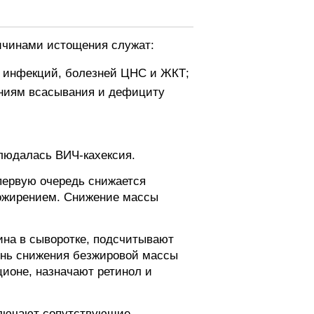
ичинами истощения служат:
х инфекций, болезней ЦНС и ЖКТ;
ениям всасывания и дефициту
людалась ВИЧ-кахексия.
 первую очередь снижается
 ожирением. Снижение массы
ина в сыворотке, подсчитывают
пень снижения безжировой массы
ционе, назначают ретинол и
ключают сопутствующие