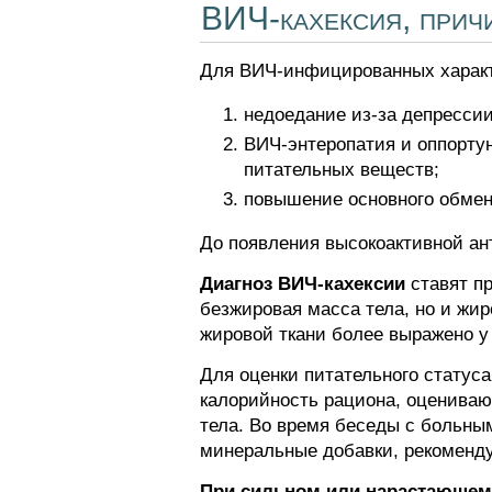
ВИЧ-кахексия, прич
Для ВИЧ-инфицированных характ
недоедание из-за депресси
ВИЧ-энтеропатия и оппорту
питательных веществ;
повышение основного обмен
До появления высокоактивной а
Диагноз ВИЧ-кахексии
ставят пр
безжировая масса тела, но и жи
жировой ткани более выражено у
Для оценки питательного статус
калорийность рациона, оцениваю
тела. Во время беседы с больным
минеральные добавки, рекоменду
При сильном или нарастающем