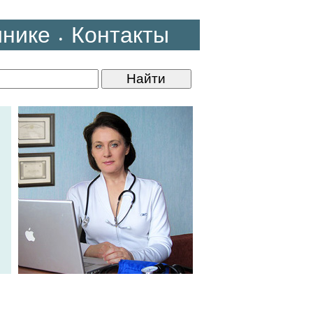
инике
Контакты
•