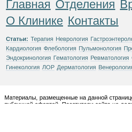
Главная
Отделения
В
О Клинике
Контакты
Статьи:
Терапия
Неврология
Гастроэнтерол
Кардиология
Флебология
Пульмонология
Пр
Эндокринология
Гематология
Ревматология
Гинекология
ЛОР
Дерматология
Венерологи
Материалы, размещенные на данной странице
публичной офертой. Посетители сайта не дол
рекомендаций. ООО «ТН-Клиника» не несёт о
возникшие в результате использования инфо