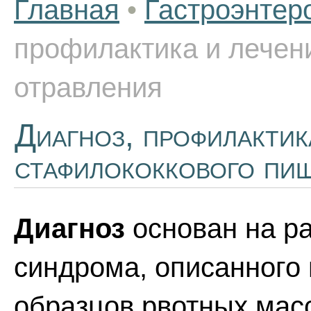
Главная
•
Гастроэнтер
профилактика и лечен
отравления
Диагноз, профилактик
стафилококкового пи
Диагноз
основан на р
синдрома, описанного
образцов рвотных мас