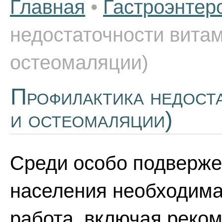
Главная
•
Гастроэнтер
недостаточности витам
остеомаляции)
Профилактика недоста
и остеомаляции)
Среди особо подверже
населения необходима
работа, включая реко