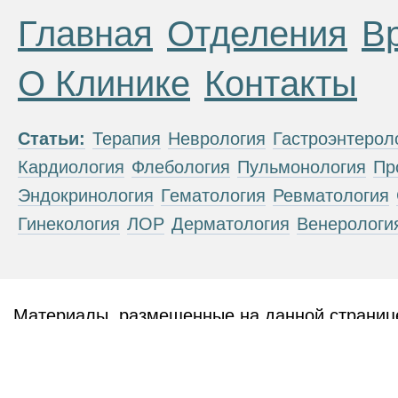
Главная
Отделения
В
О Клинике
Контакты
Статьи:
Терапия
Неврология
Гастроэнтерол
Кардиология
Флебология
Пульмонология
Пр
Эндокринология
Гематология
Ревматология
Гинекология
ЛОР
Дерматология
Венерологи
Материалы, размещенные на данной странице
публичной офертой. Посетители сайта не дол
рекомендаций. ООО «ТН-Клиника» не несёт о
возникшие в результате использования инфо