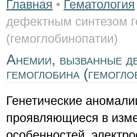
Главная
•
Гематология
дефектным синтезом г
(гемоглобинопатии)
Анемии, вызванные д
гемоглобина (гемогло
Генетические аномали
проявляющиеся в изме
особенностей, электр