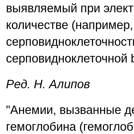
выявляемый при элек
количестве (например,
серповидноклеточности
серповидноклеточной b
Ред. Н. Алипов
"Анемии, вызванные 
гемоглобина (гемоглоби