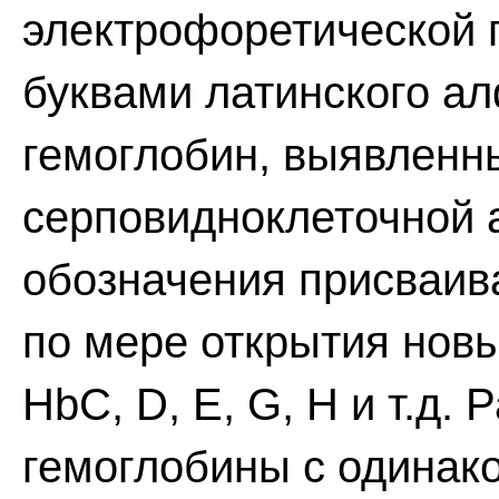
электрофоретической 
буквами латинского а
гемоглобин, выявленн
серповидноклеточной 
обозначения присваив
по мере открытия новы
HbC, D, E, G, Н и т.д.
гемоглобины с одинак