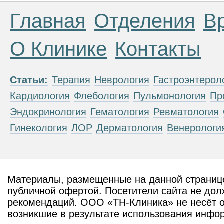
Главная
Отделения
В
О Клинике
Контакты
Статьи:
Терапия
Неврология
Гастроэнтерол
Кардиология
Флебология
Пульмонология
Пр
Эндокринология
Гематология
Ревматология
Гинекология
ЛОР
Дерматология
Венерологи
Материалы, размещенные на данной странице
публичной офертой. Посетители сайта не дол
рекомендаций. ООО «ТН-Клиника» не несёт о
возникшие в результате использования инфо