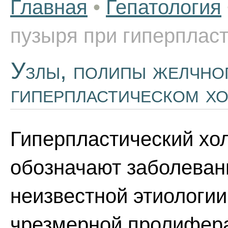
Главная
•
Гепатология
пузыря при гиперплас
Узлы, полипы желчно
гиперпластическом х
Гиперпластический хо
обозначают заболеван
неизвестной этиологи
чрезмерной пролиферац