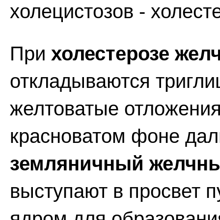
холецистозов - холест
При
холестерозе жел
откладываются тригли
желтоватые отложения
красноватом фоне дал
земляничный желчн
выступают в просвет п
ядром для образовани