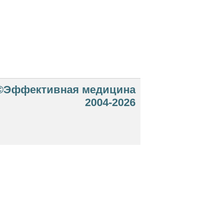
©Эффективная медицина
2004-2026
 офертой. Посетители сайта не должны
озможные негативные последствия,
ТЕСЬ С ВРАЧОМ