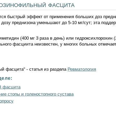
эозинофильный фасцита
ся быстрый эффект от применения больших доз преднизо
дозу преднизона уменьшают до 5-10 мг/сут; эта подде
метидин (400 мг 3 раза в день) или гидроксихлорохин (2
ьного фасциита неизвестен, у многих больных отмечае
ый фасцита" - статья из раздела
Ревматология
деле:
й фасцита
ие стопы и голеностопного сустава
опросу