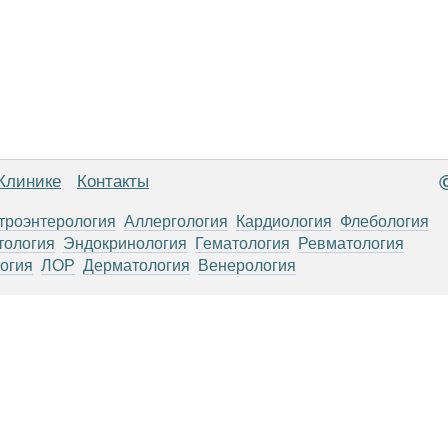
Клинике
Контакты
троэнтерология
Аллергология
Кардиология
Флебология
тология
Эндокринология
Гематология
Ревматология
огия
ЛОР
Дерматология
Венерология
анице, носят информационный характер и не являются публичной
х рекомендаций. ООО «ТН-Клиника» не несёт ответственности за в
 информации, размещенной на данной странице.
ПОКАЗАНИЯ, ПОСОВЕТУЙ