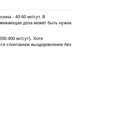
на - 40-60 мг/сут. В
рживающая доза может быть нужна
00-400 мг/сут). Хотя
тся спонтанное выздоровление без