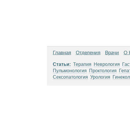
Главная
Отделения
Врачи
О 
Статьи:
Терапия
Неврология
Гас
Пульмонология
Проктология
Гепа
Сексопатология
Урология
Гинекол
Материалы, размещенные на данной стр
использовать их в качестве медицински
возникшие в результате использования
ЕСТЬ ПРОТИВО