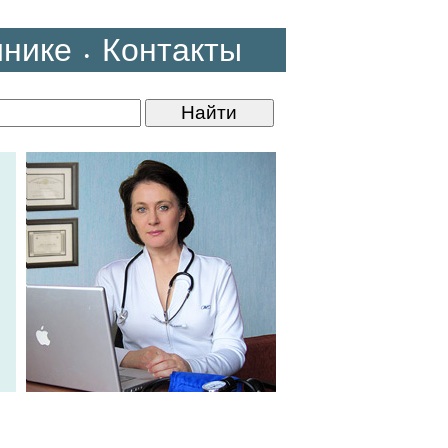
инике
Контакты
•