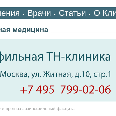
ления
Врачи
Статьи
О Кл
•
•
•
 и прогноз эозинофильный фасцита