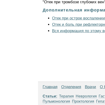
"Отек при тромбозе глубоких вен"
Дополнительная информа
Отек при острое воспалении
Отек и боль при рефлектор
Вся информация по этому в
Главная
Отделения
Врачи
О 
Статьи:
Терапия
Неврология
Гас
Пульмонология
Проктология
Гепа