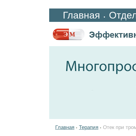
Главная
Отде
•
Главная
Терапия
Отек при тро
•
•